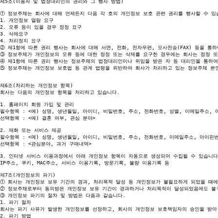
제5조(이용자 및 법정대리인의 권리와 그 행사 방법)

①
 정보주체는 회사에 대해 언제든지 다음 각 호의 개인정보 보호 관련 권리를 행사할 수 있습
1. 개인정보 열람 요구

2. 오류 등이 있을 경우 정정 요구

3. 삭제요구

②
③
④
⑤
 정보주체는 개인정보 보호법 등 관계 법령을 위반하여 회사가 처리하고 있는 정보주체 본인
제6조(처리하는 개인정보 항목)

회사는 다음의 개인정보 항목을 처리하고 있습니다.

1. 홈페이지 회원 가입 및 관리

필수항목 : <예) 성명, 생년월일, 아이디, 비밀번호, 주소, 전화번호, 성별, 이메일주소, 
선택항목 : <예) 결혼 여부, 관심 분야>

2. 재화 또는 서비스 제공

필수항목 : <예) 성명, 생년월일, 아이디, 비밀번호, 주소, 전화번호, 이메일주소, 아이핀
선택항목 : <관심분야, 과거 구매내역>

3. 인터넷 서비스 이용과정에서 아래 개인정보 항목이 자동으로 생성되어 수집될 수 있습니다.
IP주소, 쿠키, MAC주소, 서비스 이용기록, 방문기록, 불량 이용기록 등

①
②
③
 개인정보 파기의 절차 및 방법은 다음과 같습니다.

1. 파기 절차

회사는 파기 사유가 발생한 개인정보를 선정하고, 회사의 개인정보 보호책임자의 승인을 받아 
2. 파기 방법
