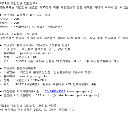
제11조(개인정보 열람청구)

정보주체는 개인정보 보호법 제35조에 따른 개인정보의 열람 청구를 아래의 부서에 할 수 있
▶ 개인정보 열람청구 접수․처리 부서

부서명 : OOO

담당자 : OOO

연락처 : <전화번호>, <이메일>, <팩스번호>

제12조(권익침해 구제 방법)

정보주체는 아래의 기관에 대해 개인정보 침해에 대한 피해구제, 상담 등을 문의하실 수 있습니
▶ 개인정보 침해신고센터 (한국인터넷진흥원 운영)

- 소관 업무 : 개인정보 침해사실 신고, 상담 신청

- 홈페이지 : privacy.kisa.or.kr

- 전화 : (국번없이) 118

- 주소 : (58324) 전남 나주시 진흥길 9(빛가람동 301-2) 3층 개인정보침해신고센터

▶ 개인정보 분쟁조정위원회

- 소관업무 : 개인정보 분쟁조정신청, 집단분쟁조정 (민사적 해결)

- 홈페이지 : www.kopico.go.kr

- 전화 : (국번없이) 1833-6972

- 주소 : (03171)서울특별시 종로구 세종대로 209 정부서울청사 4층

▶ 대검찰청 사이버범죄수사단 : 
02-3480-3573
 (www.spo.go.kr)

▶ 경찰청 사이버안전국 : 182 (http://cyberbureau.police.go.kr)

제13조(개인정보 처리방침 시행 및 변경)

이 개인정보 처리방침은 20XX. X. X부터 적용됩니다.