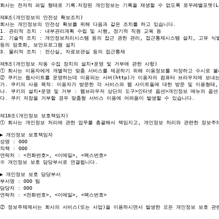
회사는 전자적 파일 형태로 기록․저장된 개인정보는 기록을 재생할 수 없도록 로우레밸포멧(Low
제8조(개인정보의 안전성 확보조치)

회사는 개인정보의 안전성 확보를 위해 다음과 같은 조치를 하고 있습니다.

1. 관리적 조치 : 내부관리계획 수립 및 시행, 정기적 직원 교육 등

2. 기술적 조치 : 개인정보처리시스템 등의 접근 권한 관리, 접근통제시스템 설치, 고유 식별
등의 암호화, 보안프로그램 설치

3. 물리적 조치 : 전산실, 자료보관실 등의 접근통제

①
②
 쿠키는 웹사이트를 운영하는데 이용되는 서버(http)가 이용자의 컴퓨터 브라우저에 보내
가. 쿠키의 사용 목적: 이용자가 방문한 각 서비스와 웹 사이트들에 대한 방문 및 이용형태,
나. 쿠키의 설치∙운영 및 거부 : 웹브라우저 상단의 도구>인터넷 옵션>개인정보 메뉴의 옵션 
다. 쿠키 저장을 거부할 경우 맞춤형 서비스 이용에 어려움이 발생할 수 있습니다.

①
 회사는 개인정보 처리에 관한 업무를 총괄해서 책임지고, 개인정보 처리와 관련한 정보주체
▶ 개인정보 보호책임자

성명 : OOO

직책 : OOO

연락처 : <전화번호>, <이메일>, <팩스번호>

※ 개인정보 보호 담당부서로 연결됩니다.

▶ 개인정보 보호 담당부서

부서명 : OOO 팀

담당자 : OOO

연락처 : <전화번호>, <이메일>, <팩스번호>

②
 정보주체께서는 회사의 서비스(또는 사업)을 이용하시면서 발생한 모든 개인정보 보호 관련