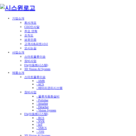
기업소개
회사개요
CEO인사말
주요 연혁
조직도
보유인증
고객사&파트너사
오시는길
사업소개
스마트물류이송
장비사업
FA(자동화시스템)
3D Vision AI System
제품소개
스마트물류이송
- AMR
- ACS
- 배터리관리시스템
장비사업
- 물류자동화설비
- Polisher
- Attacher
- Detacher
- Vision System
FA(자동화시스템)
- RCS
- NVR
- IoT
- SMCS
- 기타
3D Vision AI System