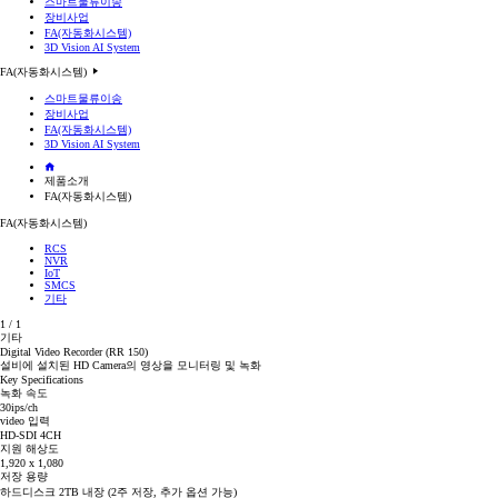
스마트물류이송
장비사업
FA(자동화시스템)
3D Vision AI System
FA(자동화시스템)
스마트물류이송
장비사업
FA(자동화시스템)
3D Vision AI System
제품소개
FA(자동화시스템)
FA(자동화시스템)
RCS
NVR
IoT
SMCS
기타
1
/
1
기타
Digital Video Recorder (RR 150)
설비에 설치된 HD Camera의 영상을 모니터링 및 녹화
Key Specifications
녹화 속도
30ips/ch
video 입력
HD-SDI 4CH
지원 해상도
1,920 x 1,080
저장 용량
하드디스크 2TB 내장 (2주 저장, 추가 옵션 가능)