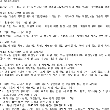
개인정보처리방침
회사명(이하 ‘회사’라 한다)는 개인정보 보호법 제30조에 따라 정보 주체의 개인정보를 보
제1조 (개인정보의 처리목적)

회사는 다음의 목적을 위하여 개인정보를 처리합니다. 처리하고 있는 개인정보는 다음의 목적 
1. 홈페이지 회원 가입 및 관리

회원 가입 의사 확인, 회원제 서비스 제공에 따른 본인 식별․인증, 회원자격 유지․관리, 제
2. 재화 또는 서비스 제공

물품 배송, 서비스 제공, 계약서 및 청구서 발송, 콘텐츠 제공, 맞춤서비스 제공, 본인인증
3. 고충 처리

민원인의 신원 확인, 민원사항 확인, 사실조사를 위한 연락․통지, 처리 결과 통보 등의 목적
①
②
 각각의 개인정보 처리 및 보유 기간은 다음과 같습니다.

1. 홈페이지 회원 가입 및 관리 : 사업자/단체 홈페이지 탈퇴 시까지

다만, 다음의 사유에 해당하는 경우에는 해당 사유 종료 시까지

1) 관계 법령 위반에 따른 수사, 조사 등이 진행 중인 경우에는 해당 수사, 조사 종료 시까지
2) 홈페이지 이용에 따른 채권 및 채무관계 잔존 시에는 해당 채권, 채무 관계 정산 시까지

2. 재화 또는 서비스 제공 : 재화․서비스 공급완료 및 요금결제․정산 완료 시까지

다만, 다음의 사유에 해당하는 경우에는 해당 기간 종료 시까지

1) 「전자상거래 등에서의 소비자 보호에 관한 법률」에 따른 표시․광고, 계약내용 및 이행 
- 표시․광고에 관한 기록 : 6월

- 계약 또는 청약 철회, 대금결제, 재화 등의 공급기록 : 5년

- 소비자 불만 또는 분쟁 처리에 관한 기록 : 3년

2) 「통신비밀보호법」 제41조에 따른 통신사실확인자료 보관

- 가입자 전기통신일시, 개시․종료 시간, 상대방 가입자 번호, 사용도수, 발신기지국 위치추적