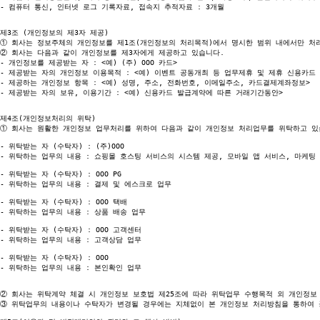
- 컴퓨터 통신, 인터넷 로그 기록자료, 접속지 추적자료 : 3개월

①
②
 회사는 다음과 같이 개인정보를 제3자에게 제공하고 있습니다.

- 개인정보를 제공받는 자 : <예) (주) OOO 카드>

- 제공받는 자의 개인정보 이용목적 : <예) 이벤트 공동개최 등 업무제휴 및 제휴 신용카드 
- 제공하는 개인정보 항목 : <예) 성명, 주소, 전화번호, 이메일주소, 카드결제계좌정보>

- 제공받는 자의 보유, 이용기간 : <예) 신용카드 발급계약에 따른 거래기간동안>

①
 회사는 원활한 개인정보 업무처리를 위하여 다음과 같이 개인정보 처리업무를 위탁하고 있습
- 위탁받는 자 (수탁자) : (주)OOO

- 위탁하는 업무의 내용 : 쇼핑몰 호스팅 서비스의 시스템 제공, 모바일 앱 서비스, 마케팅
- 위탁받는 자 (수탁자) : OOO PG

- 위탁하는 업무의 내용 : 결제 및 에스크로 업무

- 위탁받는 자 (수탁자) : OOO 택배

- 위탁하는 업무의 내용 : 상품 배송 업무

- 위탁받는 자 (수탁자) : OOO 고객센터

- 위탁하는 업무의 내용 : 고객상담 업무

- 위탁받는 자 (수탁자) : OOO

- 위탁하는 업무의 내용 : 본인확인 업무

②
③
 위탁업무의 내용이나 수탁자가 변경될 경우에는 지체없이 본 개인정보 처리방침을 통하여 