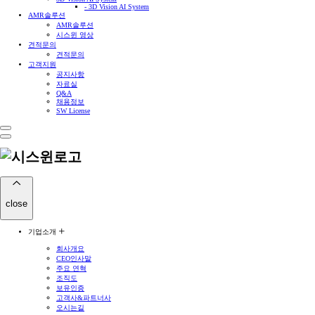
- 3D Vision AI System
AMR솔루션
AMR솔루션
시스윈 영상
견적문의
견적문의
고객지원
공지사항
자료실
Q&A
채용정보
SW License
close
기업소개
회사개요
CEO인사말
주요 연혁
조직도
보유인증
고객사&파트너사
오시는길