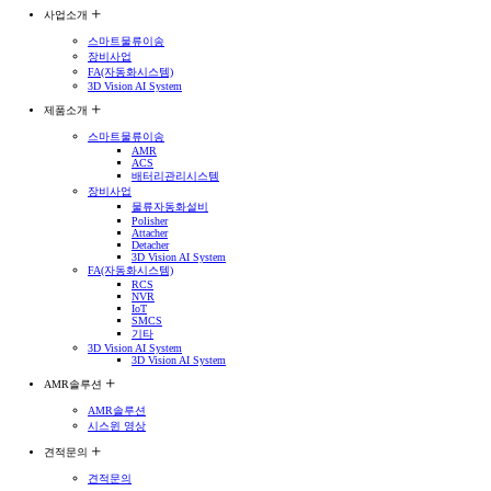
사업소개
스마트물류이송
장비사업
FA(자동화시스템)
3D Vision AI System
제품소개
스마트물류이송
AMR
ACS
배터리관리시스템
장비사업
물류자동화설비
Polisher
Attacher
Detacher
3D Vision AI System
FA(자동화시스템)
RCS
NVR
IoT
SMCS
기타
3D Vision AI System
3D Vision AI System
AMR솔루션
AMR솔루션
시스윈 영상
견적문의
견적문의