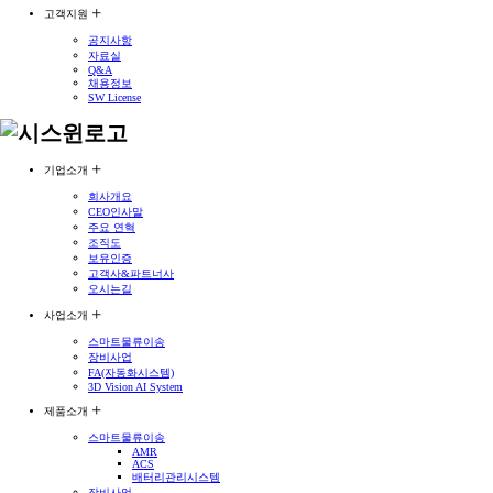
고객지원
공지사항
자료실
Q&A
채용정보
SW License
기업소개
회사개요
CEO인사말
주요 연혁
조직도
보유인증
고객사&파트너사
오시는길
사업소개
스마트물류이송
장비사업
FA(자동화시스템)
3D Vision AI System
제품소개
스마트물류이송
AMR
ACS
배터리관리시스템
장비사업